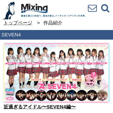
お問い合わせ
検索
VR専門★バラエテ
トップページ
作品紹介
SEVEN4
近過ぎるアイドル〜SEVEN4編〜
1 / 1
カテゴリから選ぶ / Category